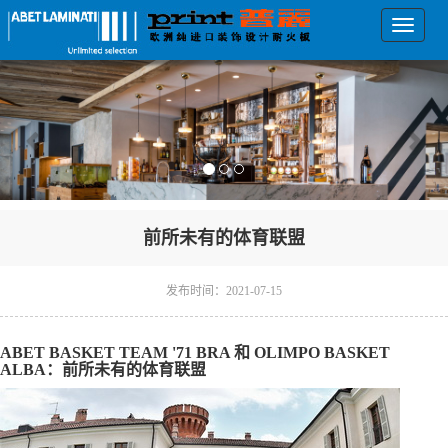
Toggle
navigatio
Previous
Nex
前所未有的体育联盟
发布时间：2021-07-15
ABET BASKET TEAM '71 BRA 和 OLIMPO BASKET
ALBA：前所未有的体育联盟